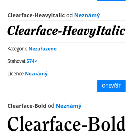
Clearface-HeavyItalic
od
Neznámý
Kategorie
Nezařazeno
Stahovat
574×
Licence
Neznámý
OTEVŘÍT
Clearface-Bold
od
Neznámý