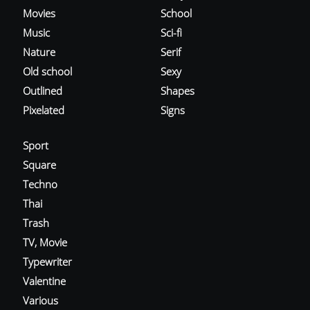
Movies
School
Music
Sci-fi
Nature
Serif
Old school
Sexy
Outlined
Shapes
Pixelated
Signs
Sport
Square
Techno
Thai
Trash
TV, Movie
Typewriter
Valentine
Various