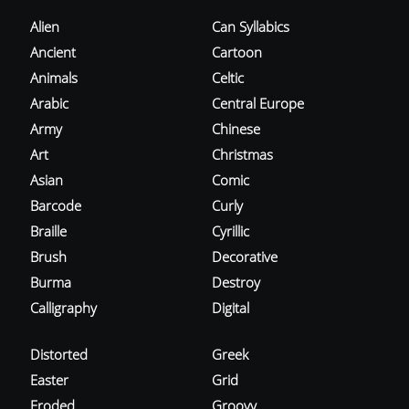
Alien
Can Syllabics
Ancient
Cartoon
Animals
Celtic
Arabic
Central Europe
Army
Chinese
Art
Christmas
Asian
Comic
Barcode
Curly
Braille
Cyrillic
Brush
Decorative
Burma
Destroy
Calligraphy
Digital
Distorted
Greek
Easter
Grid
Eroded
Groovy