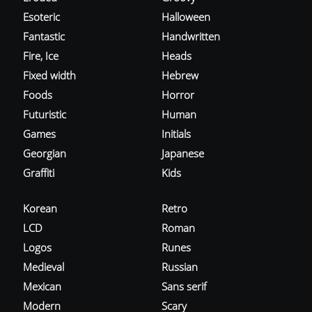
Esoteric
Halloween
Fantastic
Handwritten
Fire, Ice
Heads
Fixed width
Hebrew
Foods
Horror
Futuristic
Human
Games
Initials
Georgian
Japanese
Graffiti
Kids
Korean
Retro
LCD
Roman
Logos
Runes
Medieval
Russian
Mexican
Sans serif
Modern
Scary