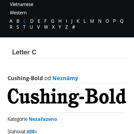
Vietnamese
Western
A
B
C
D
E
F
G
H
I
J
K
L
M
N
O
P
Q
R
S
T
U
V
W
X
Y
Z
#
Letter C
Cushing-Bold
od
Neznámý
Kategorie
Nezařazeno
Stahovat
608×