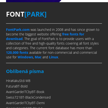
FONT
[PARK]
FontPark.com
was launched in 2008 and has since grown to
become the biggest website offering
free fonts for
download
. The goal of FontPark is to provide users with a
collection of free and high-quality fonts covering all font styles
and categories. The current font database has more than
120,000 fonts
available for non-commercial and commercial
use for
Windows
,
Mac
and
Linux
.
Oblíbená písma
HiraKakuStd-W8
FuturaBT-Bold
AvantGardeITCbyBT-Book
Swiss721BT-BlackCondensed
AvantGardeITCbyBT-Demi