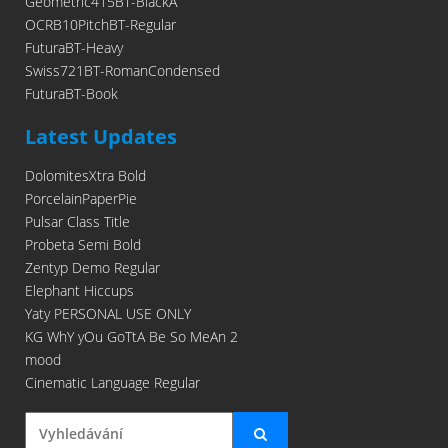
Geometric415BT-BlackA
OCRB10PitchBT-Regular
FuturaBT-Heavy
Swiss721BT-RomanCondensed
FuturaBT-Book
Latest Updates
DolomitesXtra Bold
PorcelainPaperPie
Pulsar Class Title
Probeta Semi Bold
Zentyp Demo Regular
Elephant Hiccups
Yaty PERSONAL USE ONLY
KG WhY yOu GoTtA Be So MeAn 2
mood
Cinematic Language Regular