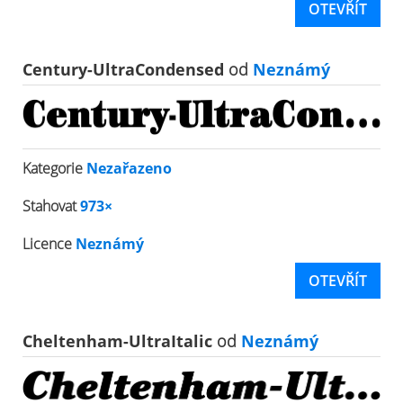
OTEVŘÍT
Century-UltraCondensed
od
Neznámý
Kategorie
Nezařazeno
Stahovat
973×
Licence
Neznámý
OTEVŘÍT
Cheltenham-UltraItalic
od
Neznámý