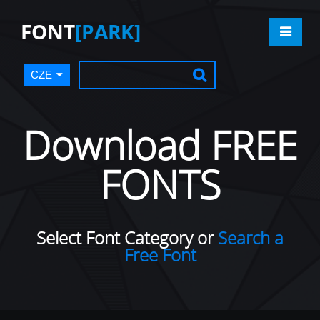
FONT
[PARK]
CZE
Download FREE
FONTS
Select Font Category or
Search a
Free Font