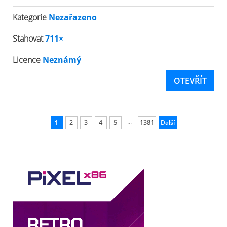
Kategorie
Nezařazeno
Stahovat
711×
Licence
Neznámý
OTEVŘÍT
...
1
2
3
4
5
1381
Další