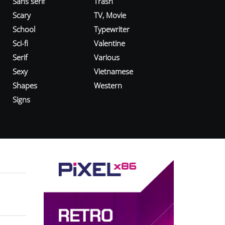
Sans serif
Trash
Scary
TV, Movie
School
Typewriter
Sci-fi
Valentine
Serif
Various
Sexy
Vietnamese
Shapes
Western
Signs