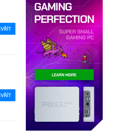
EVŘÍT
EVŘÍT