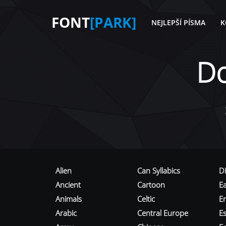
FONT
[PARK]
NEJLEPŠÍ PÍSMA
K
D
Alien
Can Syllabics
D
Ancient
Cartoon
E
Animals
Celtic
E
Arabic
Central Europe
Es