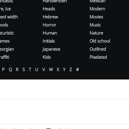
ntastic
Handwritten
Mexican
re, Ice
Heads
Modern
ixed width
Hebrew
Movies
oods
Horror
Music
turistic
Human
Nature
ames
Initials
Old school
eorgian
Japanese
Outlined
affiti
Kids
Pixelated
P
Q
R
S
T
U
V
W
X
Y
Z
#