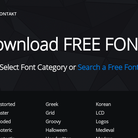
ONTAKT
ownload FREE FON
Select Font Category or
Search a Free Fon
istorted
Greek
Korean
aster
Grid
LCD
roded
Groovy
Logos
oteric
Halloween
Medieval