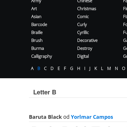
Army
Chinese
Fa
Art
Christmas
Fi
Asian
Comic
F
Barcode
Curly
F
Braille
Cyrillic
Fu
Brush
Decorative
G
Burma
Destroy
G
Calligraphy
Digital
Gr
A
B
C
D
E
F
G
H
I
J
K
L
M
N
O
Letter B
Baruta Black
od
Yorlmar Campos