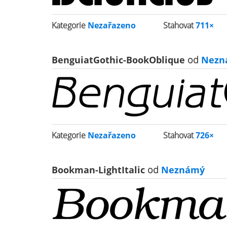
Kategorie
Nezařazeno
Stahovat
711×
BenguiatGothic-BookOblique
od
Nezn
Kategorie
Nezařazeno
Stahovat
726×
Bookman-LightItalic
od
Neznámý