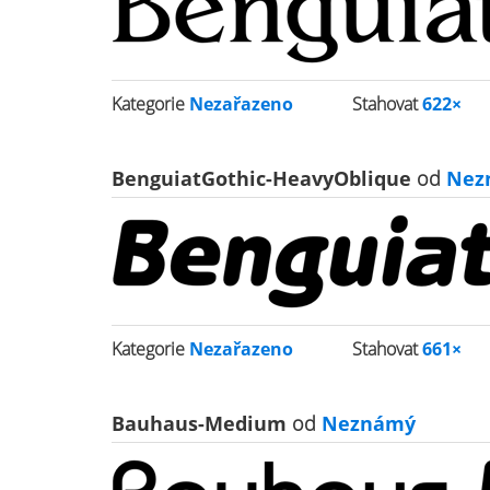
Kategorie
Nezařazeno
Stahovat
622×
BenguiatGothic-HeavyOblique
od
Nez
Kategorie
Nezařazeno
Stahovat
661×
Bauhaus-Medium
od
Neznámý