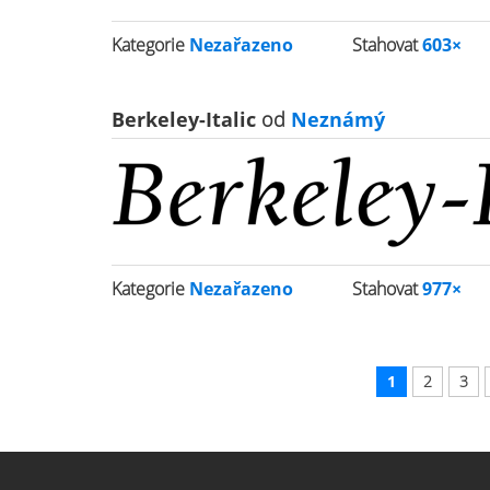
Kategorie
Nezařazeno
Stahovat
603×
Berkeley-Italic
od
Neznámý
Kategorie
Nezařazeno
Stahovat
977×
1
2
3