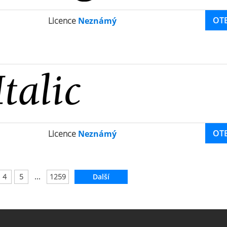
OT
Licence
Neznámý
OT
Licence
Neznámý
...
4
5
1259
Další