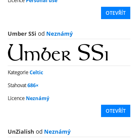
Licence
Personal use
OTEVŘÍT
Umber SSi
od
Neznámý
Kategorie
Celtic
Stahovat
686×
Licence
Neznámý
OTEVŘÍT
UnZialish
od
Neznámý