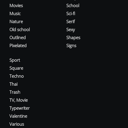
Movies
School
Music
Sci-fi
Nature
Serif
Old school
Sexy
Outlined
Shapes
Pixelated
Signs
Sport
Square
Techno
Thai
Trash
TV, Movie
Typewriter
Valentine
Various