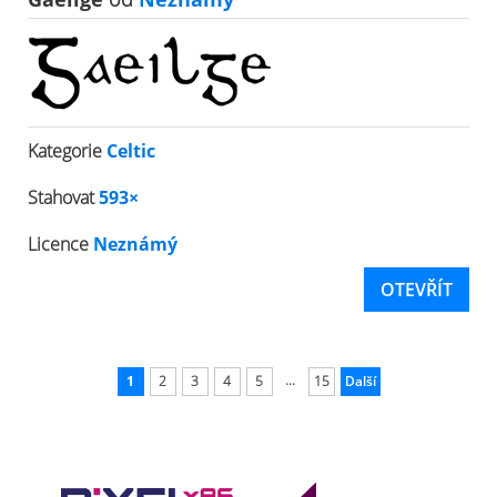
Kategorie
Celtic
Stahovat
593×
Licence
Neznámý
OTEVŘÍT
...
1
2
3
4
5
15
Další