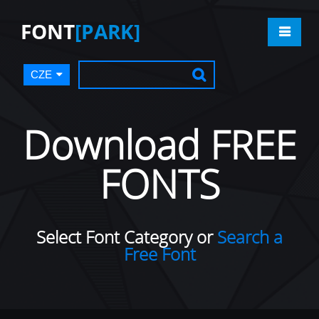
FONT
[PARK]
CZE
Download FREE
FONTS
Select Font Category or
Search a
Free Font