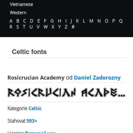
Vietnamese
Western
A
B
C
D
E
F
G
H
I
J
K
L
M
N
O
P
Q
R
S
T
U
V
W
X
Y
Z
#
Celtic fonts
Rosicrucian Academy
od
Daniel Zadorozny
Kategorie
Celtic
Stahovat
593×