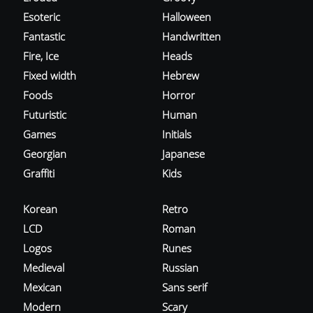
Esoteric
Halloween
Fantastic
Handwritten
Fire, Ice
Heads
Fixed width
Hebrew
Foods
Horror
Futuristic
Human
Games
Initials
Georgian
Japanese
Graffiti
Kids
Korean
Retro
LCD
Roman
Logos
Runes
Medieval
Russian
Mexican
Sans serif
Modern
Scary