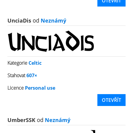
OTEVŘÍT
UnciaDis
od
Neznámý
Kategorie
Celtic
Stahovat
607×
Licence
Personal use
OTEVŘÍT
UmberSSK
od
Neznámý