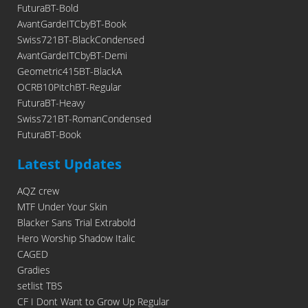
FuturaBT-Bold
AvantGardeITCbyBT-Book
Swiss721BT-BlackCondensed
AvantGardeITCbyBT-Demi
Geometric415BT-BlackA
OCRB10PitchBT-Regular
FuturaBT-Heavy
Swiss721BT-RomanCondensed
FuturaBT-Book
Latest Updates
AQZ crew
MTF Under Your Skin
Blacker Sans Trial Extrabold
Hero Worship Shadow Italic
CAGED
Gradies
setlist TBS
CF I Dont Want to Grow Up Regular