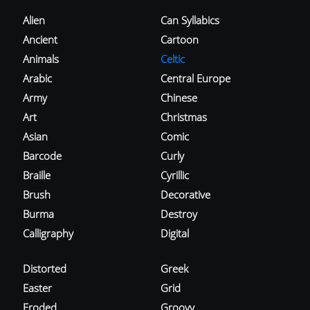
Alien
Can Syllabics
Ancient
Cartoon
Animals
Celtic
Arabic
Central Europe
Army
Chinese
Art
Christmas
Asian
Comic
Barcode
Curly
Braille
Cyrillic
Brush
Decorative
Burma
Destroy
Calligraphy
Digital
Distorted
Greek
Easter
Grid
Eroded
Groovy