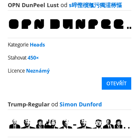
OPN DunPeel Lust
od
s晬慳橮摦污獨湦㭬慪
Kategorie
Heads
Stahovat
450×
Licence
Neznámý
OTEVŘÍT
Trump-Regular
od
Simon Dunford