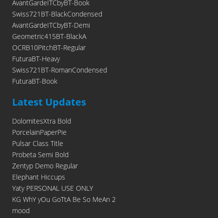
AvantGardeITCbyBT-Book
Swiss721BT-BlackCondensed
AvantGardeITCbyBT-Demi
Geometric415BT-BlackA
OCRB10PitchBT-Regular
FuturaBT-Heavy
Swiss721BT-RomanCondensed
FuturaBT-Book
Latest Updates
DolomitesXtra Bold
PorcelainPaperPie
Pulsar Class Title
Probeta Semi Bold
Zentyp Demo Regular
Elephant Hiccups
Yaty PERSONAL USE ONLY
KG WhY yOu GoTtA Be So MeAn 2
mood