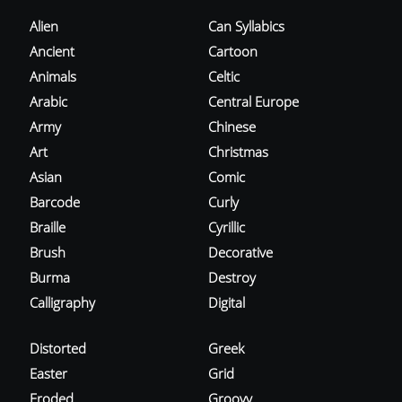
Alien
Can Syllabics
Ancient
Cartoon
Animals
Celtic
Arabic
Central Europe
Army
Chinese
Art
Christmas
Asian
Comic
Barcode
Curly
Braille
Cyrillic
Brush
Decorative
Burma
Destroy
Calligraphy
Digital
Distorted
Greek
Easter
Grid
Eroded
Groovy