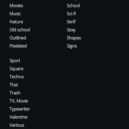
Movies
School
Music
Sci-fi
Nature
Serif
Old school
Sexy
Outlined
Shapes
Pixelated
Signs
Sport
Square
Techno
Thai
Trash
TV, Movie
Typewriter
Valentine
Various