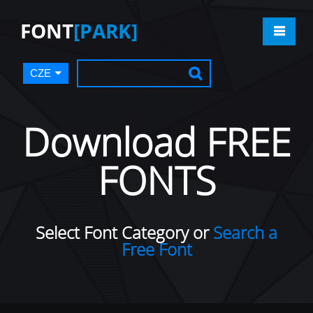
FONT
[PARK]
CZE
Download FREE
FONTS
Select Font Category or
Search a
Free Font