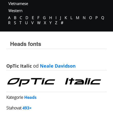
Vietnamese
Western
A
B
C
D
E
F
G
H
I
J
K
L
M
N
O
P
Q
R
S
T
U
V
W
X
Y
Z
#
Heads fonts
OpTic Italic
od
Neale Davidson
Kategorie
Heads
Stahovat
493×