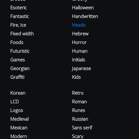
Esoteric
Halloween
Fantastic
Handwritten
Fire, Ice
Heads
Fixed width
Hebrew
Foods
Horror
Futuristic
Human
Games
Initials
Georgian
Japanese
Graffiti
Kids
Korean
Retro
LCD
Roman
Logos
Runes
Medieval
Russian
Mexican
Sans serif
Modern
Scary