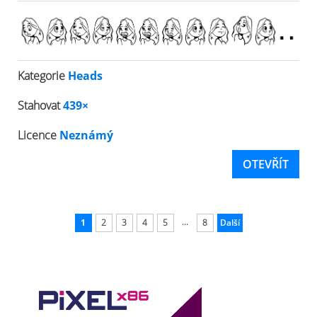
Kategorie
Heads
Stahovat
439×
Licence
Neznámý
OTEVŘÍT
...
1
2
3
4
5
8
Další