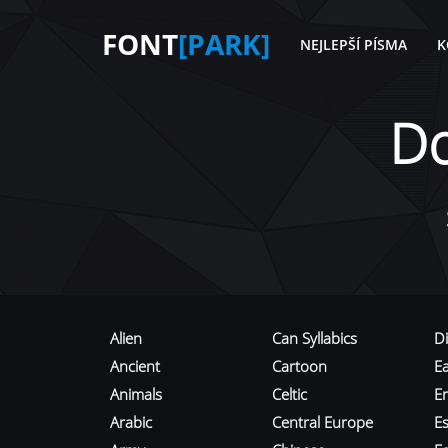
FONT
[PARK]
NEJLEPŠÍ PÍSMA
K
D
Alien
Can Syllabics
D
Ancient
Cartoon
E
Animals
Celtic
E
Arabic
Central Europe
Es