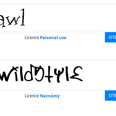
OT
Licence
Personal use
OT
Licence
Neznámý