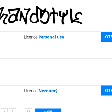
OT
Licence
Personal use
OT
Licence
Neznámý
...
4
5
38
Další