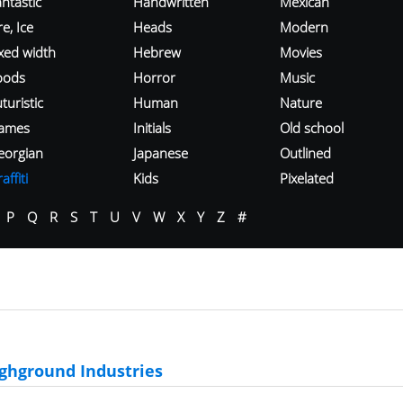
ntastic
Handwritten
Mexican
re, Ice
Heads
Modern
ixed width
Hebrew
Movies
oods
Horror
Music
turistic
Human
Nature
ames
Initials
Old school
eorgian
Japanese
Outlined
affiti
Kids
Pixelated
P
Q
R
S
T
U
V
W
X
Y
Z
#
ghground Industries