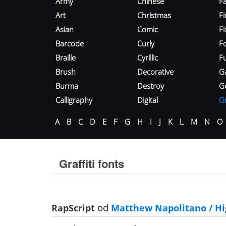
Army
Chinese
Fa
Art
Christmas
Fi
Asian
Comic
F
Barcode
Curly
F
Braille
Cyrillic
Fu
Brush
Decorative
G
Burma
Destroy
G
Calligraphy
Digital
Gr
A
B
C
D
E
F
G
H
I
J
K
L
M
N
O
Graffiti fonts
RapScript
od
Matthew Napolitano / Hi