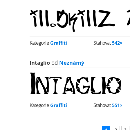
Kategorie
Graffiti
Stahovat
542×
Intaglio
od
Neznámý
Kategorie
Graffiti
Stahovat
551×
1
2
3