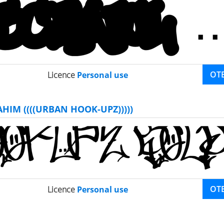
OT
Licence
Personal use
IM ((((URBAN HOOK-UPZ)))))
OT
Licence
Personal use