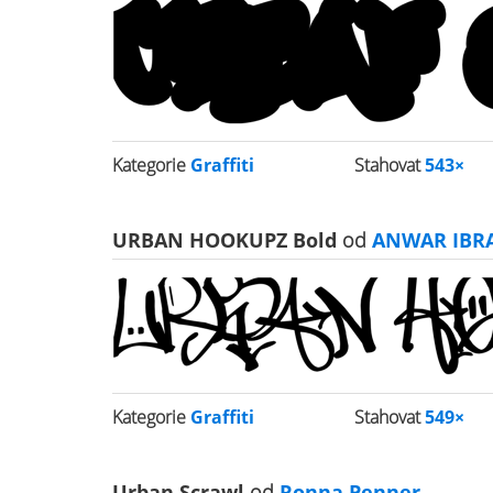
Kategorie
Graffiti
Stahovat
543×
URBAN HOOKUPZ Bold
od
ANWAR IBRAH
Kategorie
Graffiti
Stahovat
549×
Urban Scrawl
od
Ronna Penner