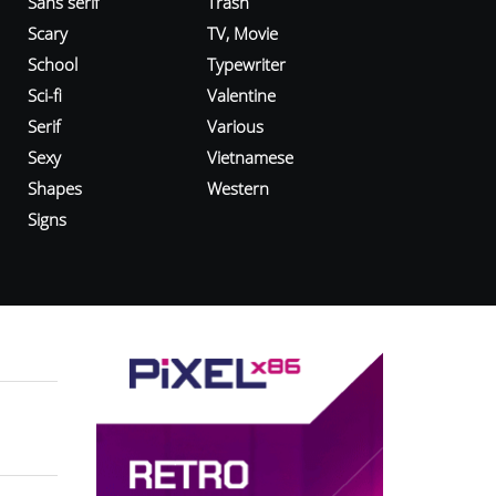
Sans serif
Trash
Scary
TV, Movie
School
Typewriter
Sci-fi
Valentine
Serif
Various
Sexy
Vietnamese
Shapes
Western
Signs