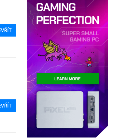
EVŘÍT
EVŘÍT