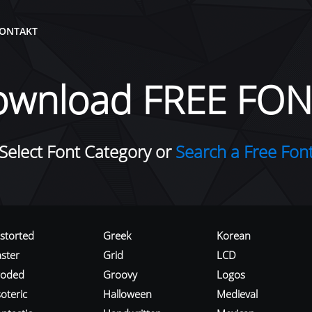
ONTAKT
ownload FREE FON
Select Font Category or
Search a Free Fon
istorted
Greek
Korean
aster
Grid
LCD
roded
Groovy
Logos
oteric
Halloween
Medieval