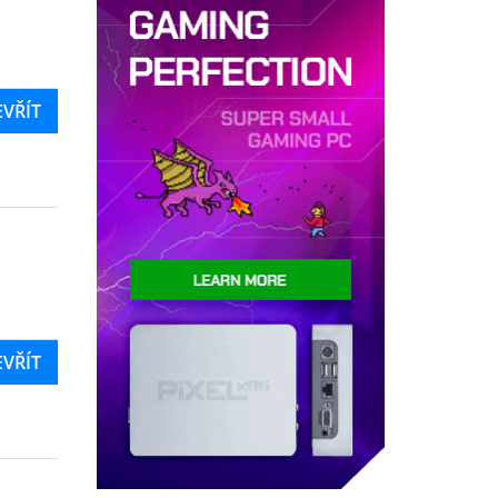
EVŘÍT
EVŘÍT