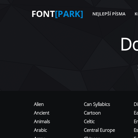
FONT
[PARK]
NEJLEPŠÍ PÍSMA
K
D
Alien
Can Syllabics
D
Ancient
Cartoon
E
Animals
Celtic
E
Arabic
Central Europe
Es