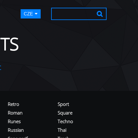
CZE
TS
t
Retro
Sport
Roman
Square
Runes
Techno
Russian
Thai