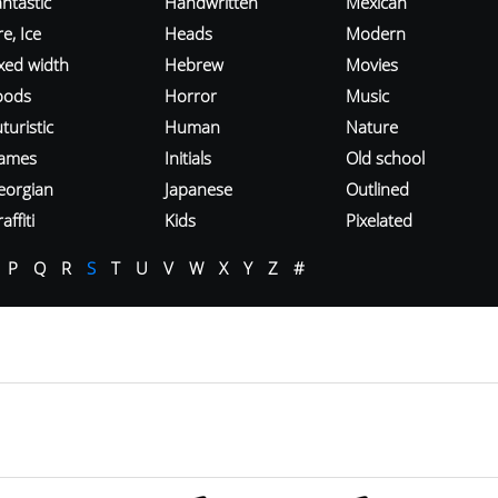
ntastic
Handwritten
Mexican
re, Ice
Heads
Modern
ixed width
Hebrew
Movies
oods
Horror
Music
turistic
Human
Nature
ames
Initials
Old school
eorgian
Japanese
Outlined
affiti
Kids
Pixelated
P
Q
R
S
T
U
V
W
X
Y
Z
#