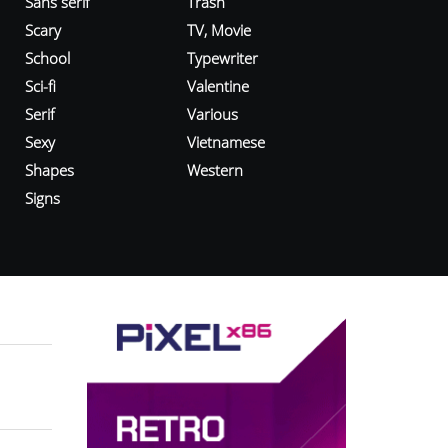
Sans serif
Trash
Scary
TV, Movie
School
Typewriter
Sci-fi
Valentine
Serif
Various
Sexy
Vietnamese
Shapes
Western
Signs