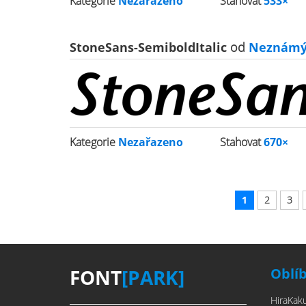
Kategorie
Nezařazeno
Stahovat
533×
StoneSans-SemiboldItalic
od
Neznám
Kategorie
Nezařazeno
Stahovat
670×
1
2
3
FONT
[PARK]
Oblí
HiraKak