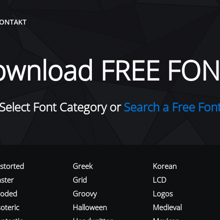
ONTAKT
ownload FREE FON
Select Font Category or
Search a Free Fon
istorted
Greek
Korean
aster
Grid
LCD
roded
Groovy
Logos
oteric
Halloween
Medieval