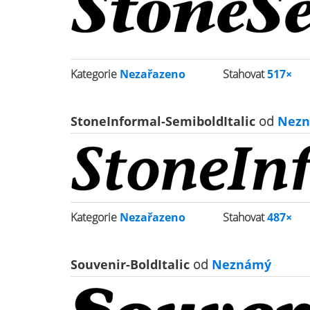
Kategorie
Nezařazeno
Stahovat
517×
StoneInformal-SemiboldItalic
od
Nezn
Kategorie
Nezařazeno
Stahovat
487×
Souvenir-BoldItalic
od
Neznámý