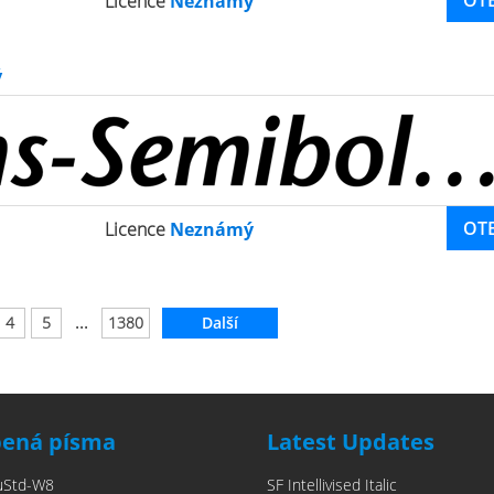
OT
Licence
Neznámý
ý
OT
Licence
Neznámý
...
4
5
1380
Další
bená písma
Latest Updates
uStd-W8
SF Intellivised Italic