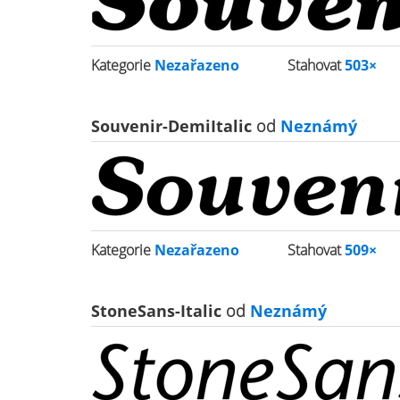
Kategorie
Nezařazeno
Stahovat
503×
Souvenir-DemiItalic
od
Neznámý
Kategorie
Nezařazeno
Stahovat
509×
StoneSans-Italic
od
Neznámý