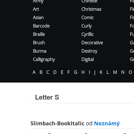
Army
Chinese
Fa
Art
Christmas
Fi
Asian
Comic
F
Barcode
Curly
F
Braille
Cyrillic
Fu
Brush
Decorative
G
Burma
Destroy
G
Calligraphy
Digital
Gr
A
B
C
D
E
F
G
H
I
J
K
L
M
N
O
Letter S
Slimbach-BookItalic
od
Neznámý