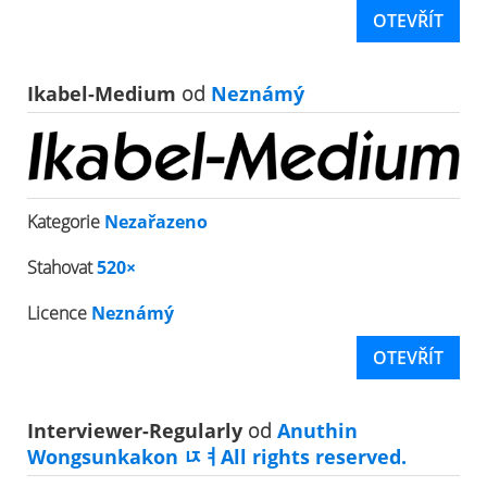
OTEVŘÍT
Ikabel-Medium
od
Neznámý
Kategorie
Nezařazeno
Stahovat
520×
Licence
Neznámý
OTEVŘÍT
Interviewer-Regularly
od
Anuthin
Wongsunkakon ﾥￊAll rights reserved.