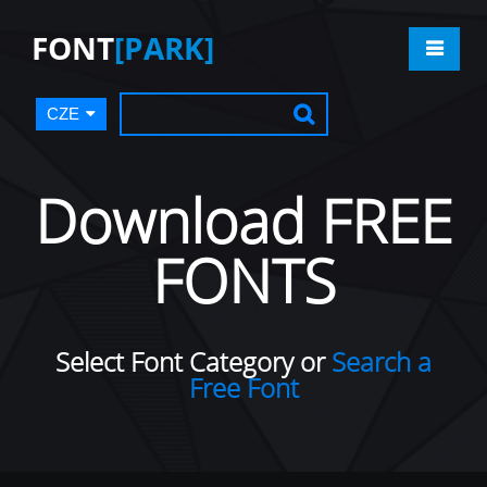
FONT
[PARK]
CZE
Download FREE
FONTS
Select Font Category or
Search a
Free Font