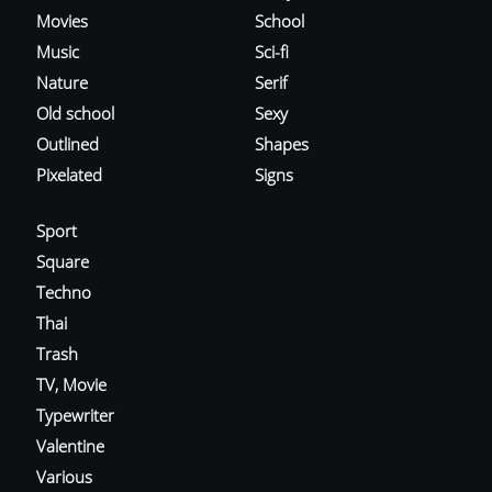
Movies
School
Music
Sci-fi
Nature
Serif
Old school
Sexy
Outlined
Shapes
Pixelated
Signs
Sport
Square
Techno
Thai
Trash
TV, Movie
Typewriter
Valentine
Various