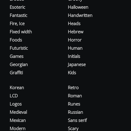
Esoteric
Halloween
Fantastic
Handwritten
Fire, Ice
Heads
Fixed width
Hebrew
Foods
Horror
Futuristic
Human
Games
Initials
Georgian
Japanese
Graffiti
Kids
Korean
Retro
LCD
Roman
Logos
Runes
Medieval
Russian
Mexican
Sans serif
Modern
Scary