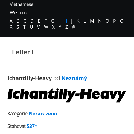
Vietnamese
Western
A
B
C
D
E
F
G
H
I
J
K
L
M
N
O
P
Q
R
S
T
U
V
W
X
Y
Z
#
Letter I
Ichantilly-Heavy
od
Neznámý
Kategorie
Nezařazeno
Stahovat
537×