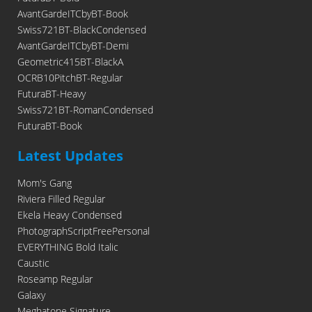
AvantGardeITCbyBT-Book
Swiss721BT-BlackCondensed
AvantGardeITCbyBT-Demi
Geometric415BT-BlackA
OCRB10PitchBT-Regular
FuturaBT-Heavy
Swiss721BT-RomanCondensed
FuturaBT-Book
Latest Updates
Mom's Gang
Riviera Filled Regular
Ekela Heavy Condensed
PhotographScriptFreePersonal
EVERYTHING Bold Italic
Caustic
Roseamp Regular
Galaxy
Meghatone Signature