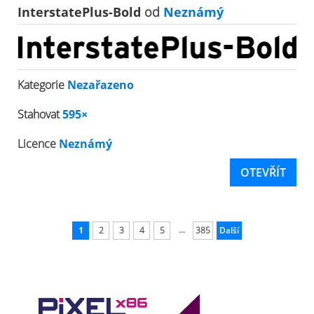
InterstatePlus-Bold
od
Neznámý
Kategorie
Nezařazeno
Stahovat
595×
Licence
Neznámý
OTEVŘÍT
...
1
2
3
4
5
385
Další