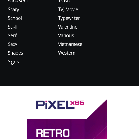
Sans serif
Trash
Scary
TV, Movie
School
Typewriter
Sci-fi
Valentine
Serif
Various
Sexy
Vietnamese
Shapes
Western
Signs