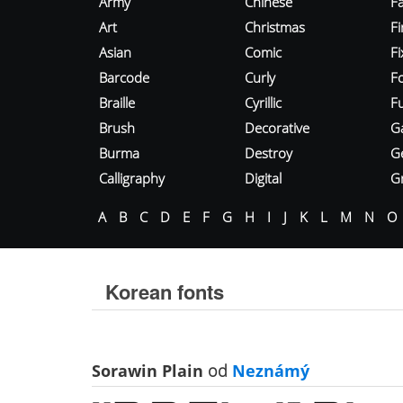
Army
Chinese
Fa
Art
Christmas
Fi
Asian
Comic
F
Barcode
Curly
F
Braille
Cyrillic
Fu
Brush
Decorative
G
Burma
Destroy
G
Calligraphy
Digital
Gr
A
B
C
D
E
F
G
H
I
J
K
L
M
N
O
Korean fonts
Sorawin Plain
od
Neznámý