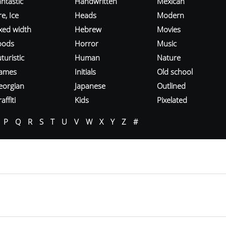
ntastic
Handwritten
Mexican
re, Ice
Heads
Modern
ixed width
Hebrew
Movies
oods
Horror
Music
turistic
Human
Nature
ames
Initials
Old school
eorgian
Japanese
Outlined
affiti
Kids
Pixelated
P
Q
R
S
T
U
V
W
X
Y
Z
#