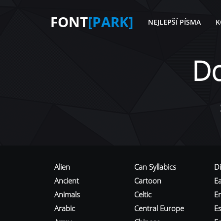
FONT
[PARK]
NEJLEPŠÍ PÍSMA
K
D
Alien
Can Syllabics
D
Ancient
Cartoon
E
Animals
Celtic
E
Arabic
Central Europe
Es