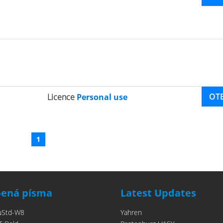
OT
Licence
Personal use
1
bená písma
Latest Updates
uStd-W8
Yahren