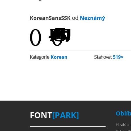
KoreanSansSSK
od
Neznámý
Kategorie
Korean
Stahovat
519×
FONT
[PARK]
Oblí
HiraKak