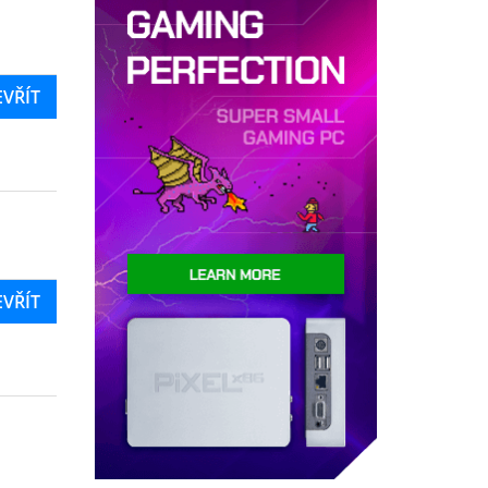
EVŘÍT
EVŘÍT