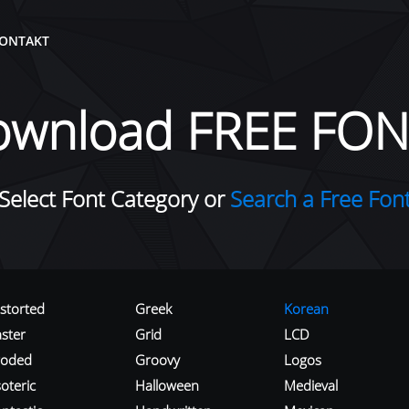
ONTAKT
ownload FREE FON
Select Font Category or
Search a Free Fon
istorted
Greek
Korean
aster
Grid
LCD
roded
Groovy
Logos
oteric
Halloween
Medieval