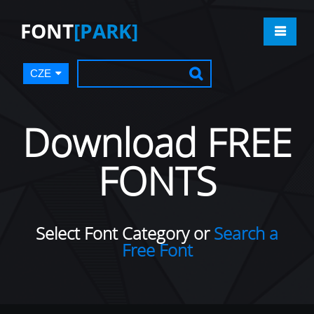
FONT
[PARK]
CZE
Download FREE
FONTS
Select Font Category or
Search a
Free Font