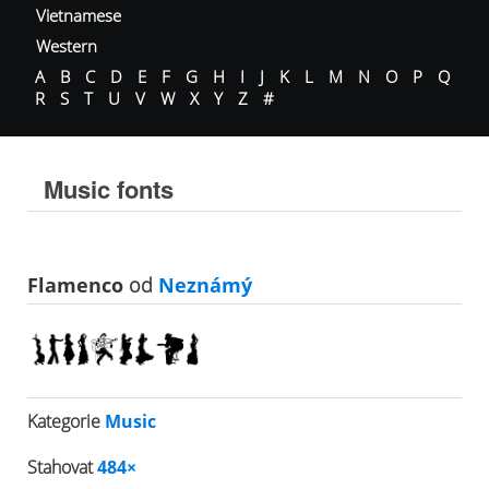
Vietnamese
Western
A
B
C
D
E
F
G
H
I
J
K
L
M
N
O
P
Q
R
S
T
U
V
W
X
Y
Z
#
Music fonts
Flamenco
od
Neznámý
Kategorie
Music
Stahovat
484×