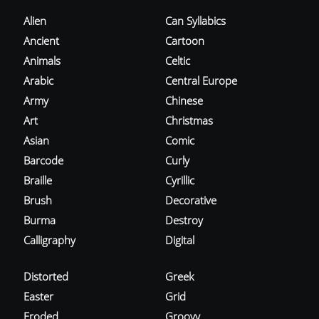
Alien
Can Syllabics
Ancient
Cartoon
Animals
Celtic
Arabic
Central Europe
Army
Chinese
Art
Christmas
Asian
Comic
Barcode
Curly
Braille
Cyrillic
Brush
Decorative
Burma
Destroy
Calligraphy
Digital
Distorted
Greek
Easter
Grid
Eroded
Groovy