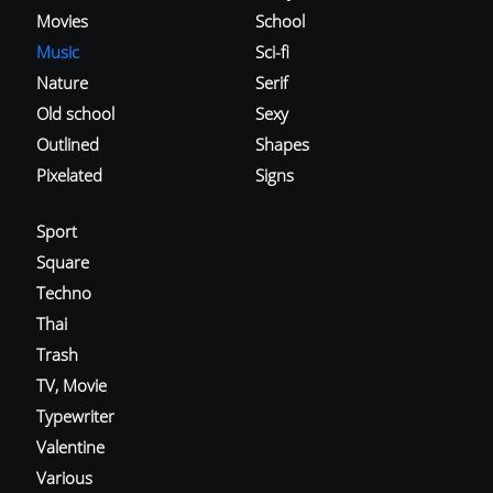
Movies
School
Music
Sci-fi
Nature
Serif
Old school
Sexy
Outlined
Shapes
Pixelated
Signs
Sport
Square
Techno
Thai
Trash
TV, Movie
Typewriter
Valentine
Various