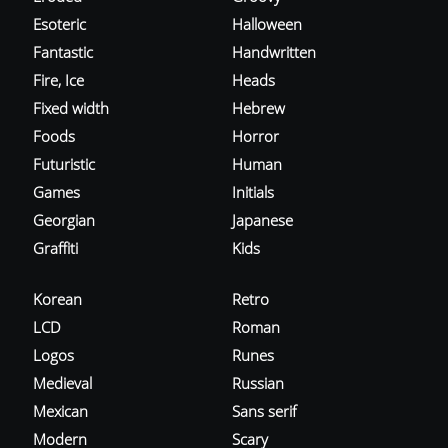
Esoteric
Halloween
Fantastic
Handwritten
Fire, Ice
Heads
Fixed width
Hebrew
Foods
Horror
Futuristic
Human
Games
Initials
Georgian
Japanese
Graffiti
Kids
Korean
Retro
LCD
Roman
Logos
Runes
Medieval
Russian
Mexican
Sans serif
Modern
Scary