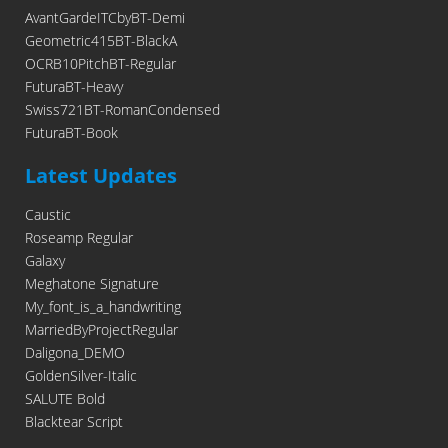
AvantGardeITCbyBT-Demi
Geometric415BT-BlackA
OCRB10PitchBT-Regular
FuturaBT-Heavy
Swiss721BT-RomanCondensed
FuturaBT-Book
Latest Updates
Caustic
Roseamp Regular
Galaxy
Meghatone Signature
My_font_is_a_handwriting
MarriedByProjectRegular
Daligona_DEMO
GoldenSilver-Italic
SALUTE Bold
Blacktear Script