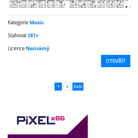
Kategorie
Music
Stahovat
181×
Licence
Neznámý
OTEVŘÍT
1
2
Další