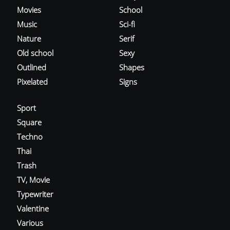
Movies
School
Music
Sci-fi
Nature
Serif
Old school
Sexy
Outlined
Shapes
Pixelated
Signs
Sport
Square
Techno
Thai
Trash
TV, Movie
Typewriter
Valentine
Various