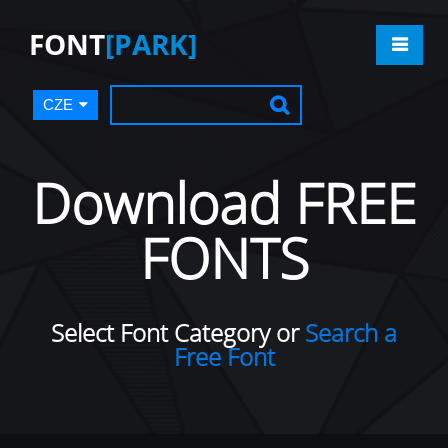
FONT
[PARK]
CZE
Download FREE
FONTS
Select Font Category or
Search a
Free Font