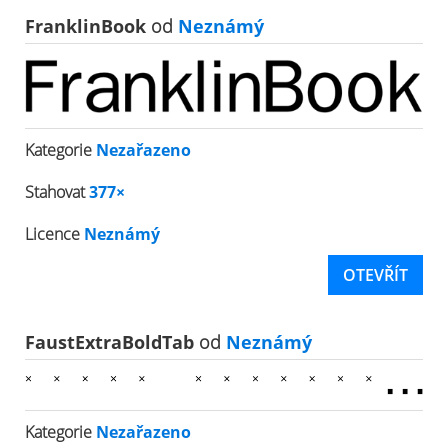
FranklinBook
od
Neznámý
Kategorie
Nezařazeno
Stahovat
377×
Licence
Neznámý
OTEVŘÍT
FaustExtraBoldTab
od
Neznámý
Kategorie
Nezařazeno