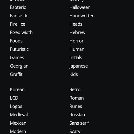
Esoteric
Halloween
Fantastic
Handwritten
Fire, Ice
Heads
Fixed width
Hebrew
Foods
Horror
Futuristic
Human
Games
Initials
Georgian
Japanese
Graffiti
Kids
Korean
Retro
LCD
Roman
Logos
Runes
Medieval
Russian
Mexican
Sans serif
Modern
Scary