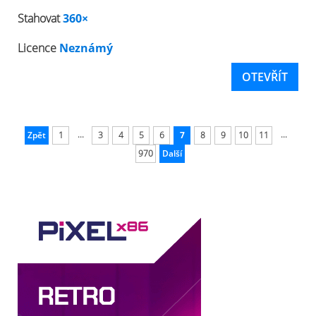
Stahovat
360×
Licence
Neznámý
OTEVŘÍT
...
...
Zpět
1
3
4
5
6
7
8
9
10
11
970
Další