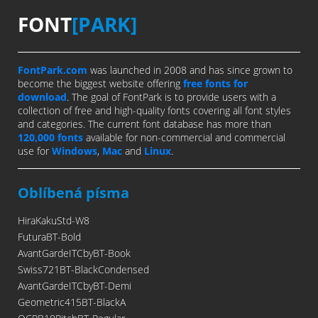
FONT
[PARK]
FontPark.com
was launched in 2008 and has since grown to
become the biggest website offering
free fonts for
download
. The goal of FontPark is to provide users with a
collection of free and high-quality fonts covering all font styles
and categories. The current font database has more than
120,000 fonts
available for non-commercial and commercial
use for
Windows
,
Mac
and
Linux
.
Oblíbená písma
HiraKakuStd-W8
FuturaBT-Bold
AvantGardeITCbyBT-Book
Swiss721BT-BlackCondensed
AvantGardeITCbyBT-Demi
Geometric415BT-BlackA