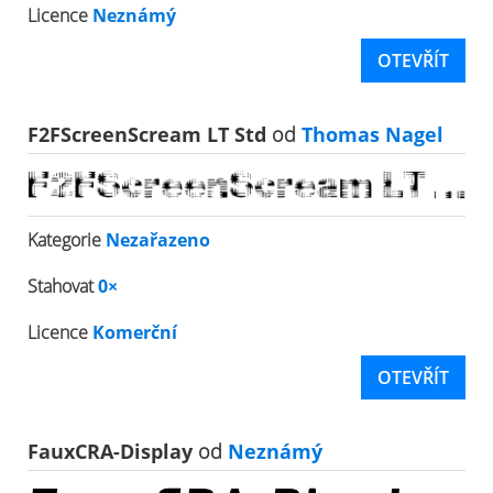
Licence
Neznámý
OTEVŘÍT
F2FScreenScream LT Std
od
Thomas Nagel
Kategorie
Nezařazeno
Stahovat
0×
Licence
Komerční
OTEVŘÍT
FauxCRA-Display
od
Neznámý