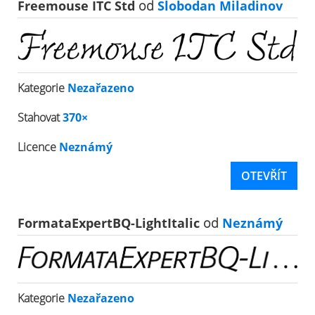
Freemouse ITC Std
od
Slobodan Miladinov
Kategorie
Nezařazeno
Stahovat
370×
Licence
Neznámý
OTEVŘÍT
FormataExpertBQ-LightItalic
od
Neznámý
Kategorie
Nezařazeno