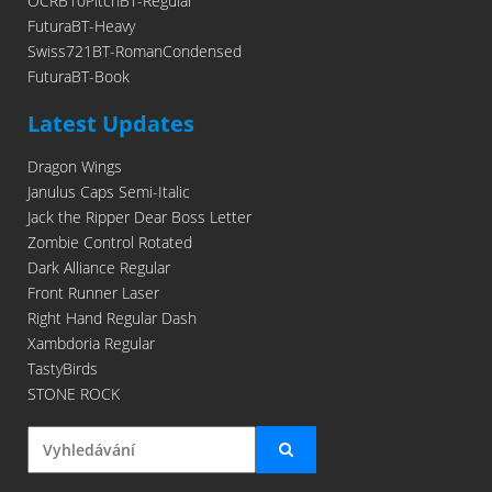
OCRB10PitchBT-Regular
FuturaBT-Heavy
Swiss721BT-RomanCondensed
FuturaBT-Book
Latest Updates
Dragon Wings
Janulus Caps Semi-Italic
Jack the Ripper Dear Boss Letter
Zombie Control Rotated
Dark Alliance Regular
Front Runner Laser
Right Hand Regular Dash
Xambdoria Regular
TastyBirds
STONE ROCK