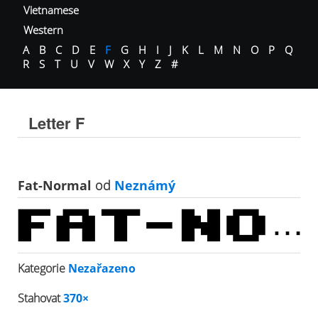
Vietnamese
Western
A
B
C
D
E
F
G
H
I
J
K
L
M
N
O
P
Q
R
S
T
U
V
W
X
Y
Z
#
Letter F
Fat-Normal
od
Neznámý
Kategorie
Nezařazeno
Stahovat
370×