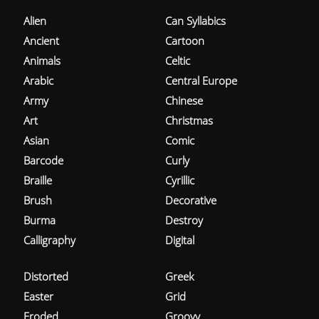
Alien
Can Syllabics
Ancient
Cartoon
Animals
Celtic
Arabic
Central Europe
Army
Chinese
Art
Christmas
Asian
Comic
Barcode
Curly
Braille
Cyrillic
Brush
Decorative
Burma
Destroy
Calligraphy
Digital
Distorted
Greek
Easter
Grid
Eroded
Groovy