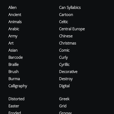
Alien
Can Syllabics
Ancient
Cartoon
Animals
Celtic
Arabic
Central Europe
Army
Chinese
Art
Christmas
Asian
Comic
Barcode
Curly
Braille
Cyrillic
Brush
Decorative
Burma
Destroy
Calligraphy
Digital
Distorted
Greek
Easter
Grid
Eroded
Groovy