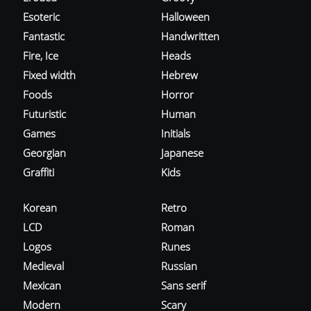
Esoteric
Halloween
Fantastic
Handwritten
Fire, Ice
Heads
Fixed width
Hebrew
Foods
Horror
Futuristic
Human
Games
Initials
Georgian
Japanese
Graffiti
Kids
Korean
Retro
LCD
Roman
Logos
Runes
Medieval
Russian
Mexican
Sans serif
Modern
Scary