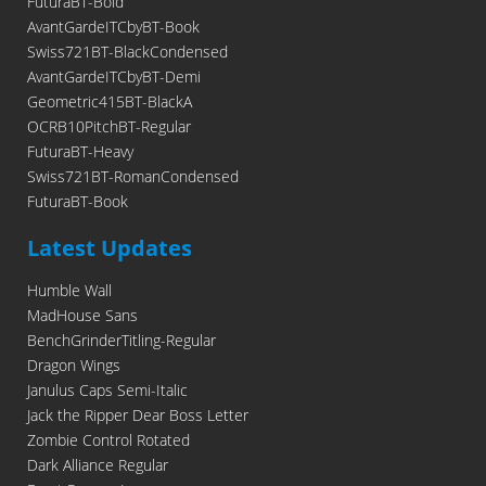
FuturaBT-Bold
AvantGardeITCbyBT-Book
Swiss721BT-BlackCondensed
AvantGardeITCbyBT-Demi
Geometric415BT-BlackA
OCRB10PitchBT-Regular
FuturaBT-Heavy
Swiss721BT-RomanCondensed
FuturaBT-Book
Latest Updates
Humble Wall
MadHouse Sans
BenchGrinderTitling-Regular
Dragon Wings
Janulus Caps Semi-Italic
Jack the Ripper Dear Boss Letter
Zombie Control Rotated
Dark Alliance Regular