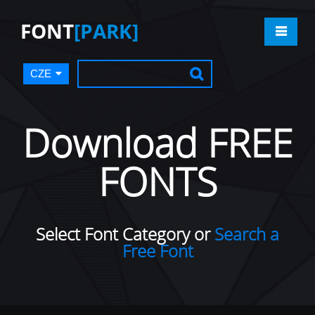
FONT
[PARK]
CZE
Download FREE
FONTS
Select Font Category or
Search a
Free Font