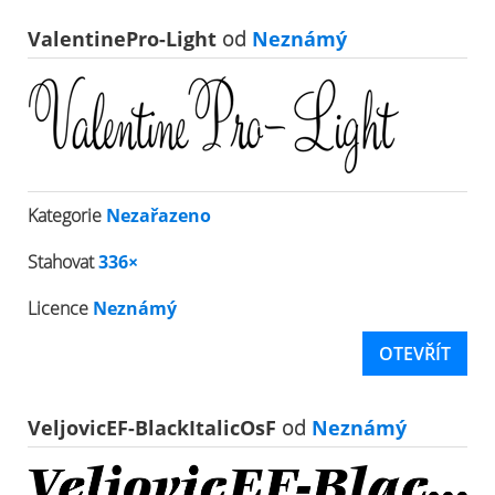
ValentinePro-Light
od
Neznámý
Kategorie
Nezařazeno
Stahovat
336×
Licence
Neznámý
OTEVŘÍT
VeljovicEF-BlackItalicOsF
od
Neznámý