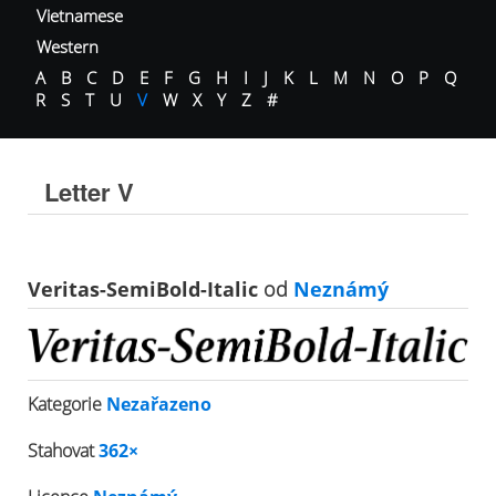
Vietnamese
Western
A
B
C
D
E
F
G
H
I
J
K
L
M
N
O
P
Q
R
S
T
U
V
W
X
Y
Z
#
Letter V
Veritas-SemiBold-Italic
od
Neznámý
Kategorie
Nezařazeno
Stahovat
362×