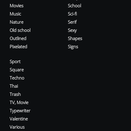
Movies
School
Music
Sci-fi
Nature
Serif
Old school
Sexy
Outlined
Shapes
Pixelated
Signs
Sport
Square
Techno
Thai
Trash
TV, Movie
Typewriter
Valentine
Various