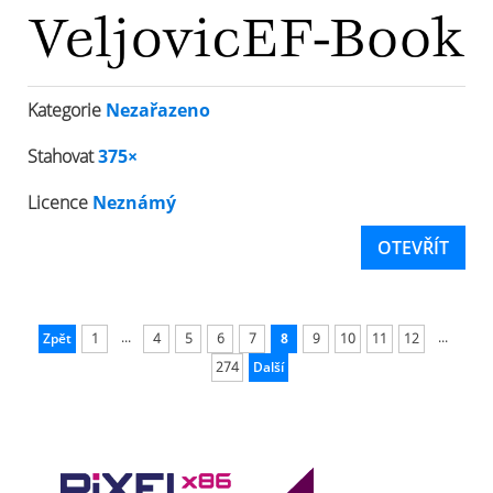
Kategorie
Nezařazeno
Stahovat
375×
Licence
Neznámý
OTEVŘÍT
...
...
Zpět
1
4
5
6
7
8
9
10
11
12
274
Další