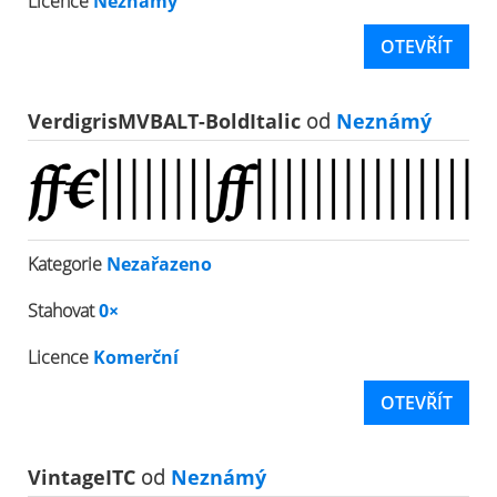
Licence
Neznámý
OTEVŘÍT
VerdigrisMVBALT-BoldItalic
od
Neznámý
Kategorie
Nezařazeno
Stahovat
0×
Licence
Komerční
OTEVŘÍT
VintageITC
od
Neznámý