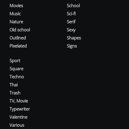
Movies
School
Music
Sci-fi
Nature
Serif
Old school
Sexy
Outlined
Shapes
Pixelated
Signs
Sport
Square
Techno
Thai
Trash
TV, Movie
Typewriter
Valentine
Various