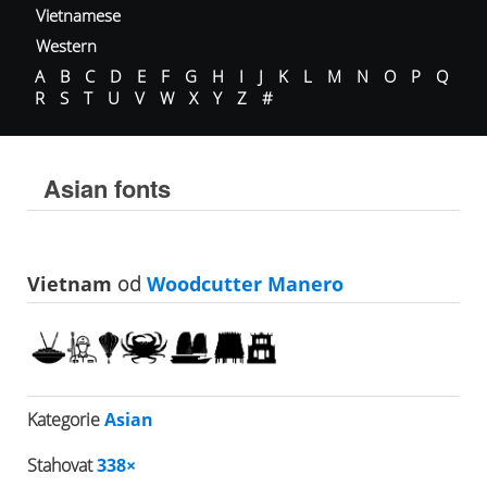
Vietnamese
Western
A
B
C
D
E
F
G
H
I
J
K
L
M
N
O
P
Q
R
S
T
U
V
W
X
Y
Z
#
Asian fonts
Vietnam
od
Woodcutter Manero
Kategorie
Asian
Stahovat
338×