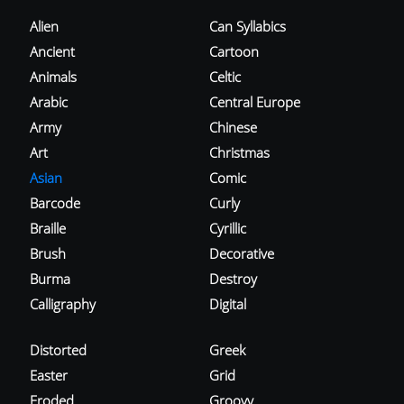
Alien
Can Syllabics
Ancient
Cartoon
Animals
Celtic
Arabic
Central Europe
Army
Chinese
Art
Christmas
Asian
Comic
Barcode
Curly
Braille
Cyrillic
Brush
Decorative
Burma
Destroy
Calligraphy
Digital
Distorted
Greek
Easter
Grid
Eroded
Groovy