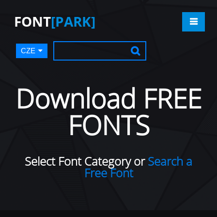
FONT
[PARK]
CZE
Download FREE
FONTS
Select Font Category or
Search a
Free Font