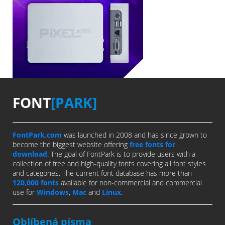
FONT
[PARK]
FontPark.com
was launched in 2008 and has since grown to
become the biggest website offering
free fonts for
download
. The goal of FontPark is to provide users with a
collection of free and high-quality fonts covering all font styles
and categories. The current font database has more than
120,000 fonts
available for non-commercial and commercial
use for
Windows
,
Mac
and
Linux
.
Oblíbená písma