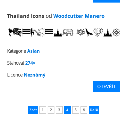
Thailand Icons
od
Woodcutter Manero
Kategorie
Asian
Stahovat
274×
Licence
Neznámý
OTEVŘÍT
Zpět
1
2
3
4
5
6
Další