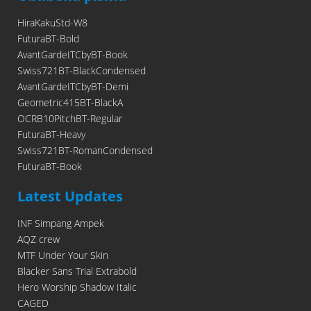
HiraKakuStd-W8
FuturaBT-Bold
AvantGardeITCbyBT-Book
Swiss721BT-BlackCondensed
AvantGardeITCbyBT-Demi
Geometric415BT-BlackA
OCRB10PitchBT-Regular
FuturaBT-Heavy
Swiss721BT-RomanCondensed
FuturaBT-Book
Latest Updates
INF Simpang Ampek
AQZ crew
MTF Under Your Skin
Blacker Sans Trial Extrabold
Hero Worship Shadow Italic
CAGED