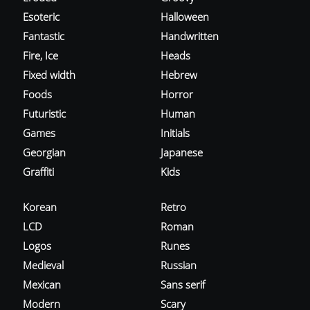
Esoteric
Halloween
Fantastic
Handwritten
Fire, Ice
Heads
Fixed width
Hebrew
Foods
Horror
Futuristic
Human
Games
Initials
Georgian
Japanese
Graffiti
Kids
Korean
Retro
LCD
Roman
Logos
Runes
Medieval
Russian
Mexican
Sans serif
Modern
Scary