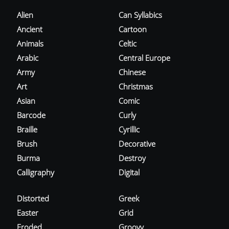
Alien
Can Syllabics
Ancient
Cartoon
Animals
Celtic
Arabic
Central Europe
Army
Chinese
Art
Christmas
Asian
Comic
Barcode
Curly
Braille
Cyrillic
Brush
Decorative
Burma
Destroy
Calligraphy
Digital
Distorted
Greek
Easter
Grid
Eroded
Groovy