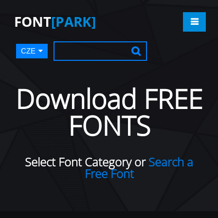
FONT
[PARK]
CZE
Download FREE
FONTS
Select Font Category or
Search a
Free Font