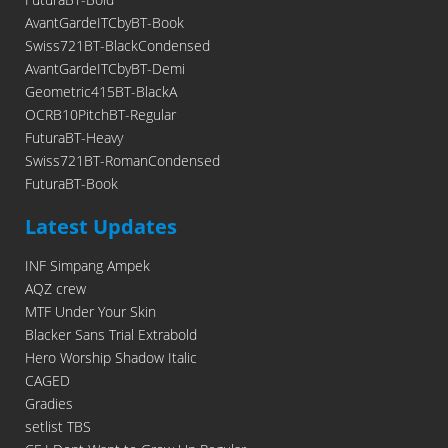
AvantGardeITCbyBT-Book
Swiss721BT-BlackCondensed
AvantGardeITCbyBT-Demi
Geometric415BT-BlackA
OCRB10PitchBT-Regular
FuturaBT-Heavy
Swiss721BT-RomanCondensed
FuturaBT-Book
Latest Updates
INF Simpang Ampek
AQZ crew
MTF Under Your Skin
Blacker Sans Trial Extrabold
Hero Worship Shadow Italic
CAGED
Gradies
setlist TBS