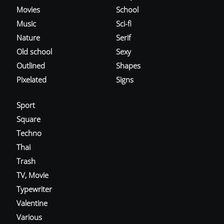
Movies
School
Music
Sci-fi
Nature
Serif
Old school
Sexy
Outlined
Shapes
Pixelated
Signs
Sport
Square
Techno
Thai
Trash
TV, Movie
Typewriter
Valentine
Various