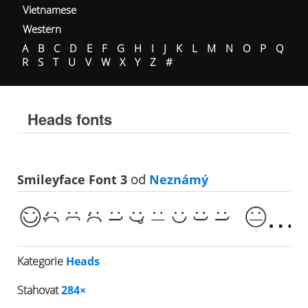
Vietnamese
Western
A
B
C
D
E
F
G
H
I
J
K
L
M
N
O
P
Q
R
S
T
U
V
W
X
Y
Z
#
Heads fonts
Smileyface Font 3
od
Neznámý
Kategorie
Heads
Stahovat
284×