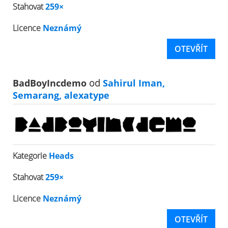
Stahovat
259×
Licence
Neznámý
OTEVŘÍT
BadBoyIncdemo
od
Sahirul Iman,
Semarang, alexatype
Kategorie
Heads
Stahovat
259×
Licence
Neznámý
OTEVŘÍT