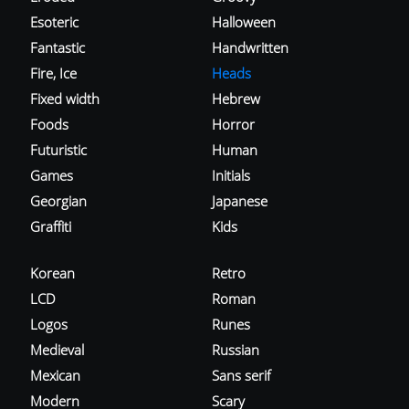
Esoteric
Halloween
Fantastic
Handwritten
Fire, Ice
Heads
Fixed width
Hebrew
Foods
Horror
Futuristic
Human
Games
Initials
Georgian
Japanese
Graffiti
Kids
Korean
Retro
LCD
Roman
Logos
Runes
Medieval
Russian
Mexican
Sans serif
Modern
Scary