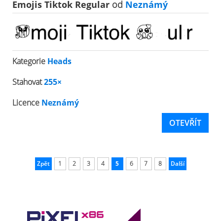
Emojis Tiktok Regular
od
Neznámý
Kategorie
Heads
Stahovat
255×
Licence
Neznámý
OTEVŘÍT
Zpět
1
2
3
4
5
6
7
8
Další