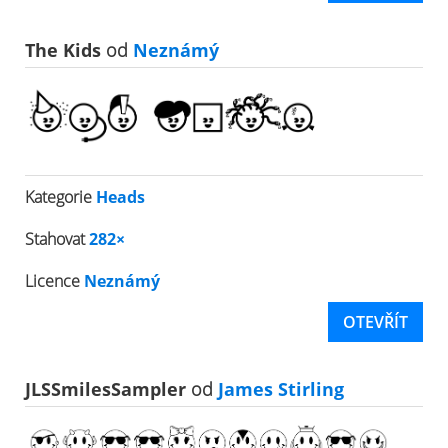
The Kids
od
Neznámý
Kategorie
Heads
Stahovat
282×
Licence
Neznámý
OTEVŘÍT
JLSSmilesSampler
od
James Stirling