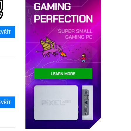
EVŘÍT
EVŘÍT