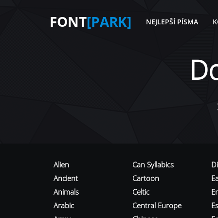
FONT
[PARK]
NEJLEPŠÍ PÍSMA
K
D
Alien
Can Syllabics
D
Ancient
Cartoon
E
Animals
Celtic
E
Arabic
Central Europe
Es