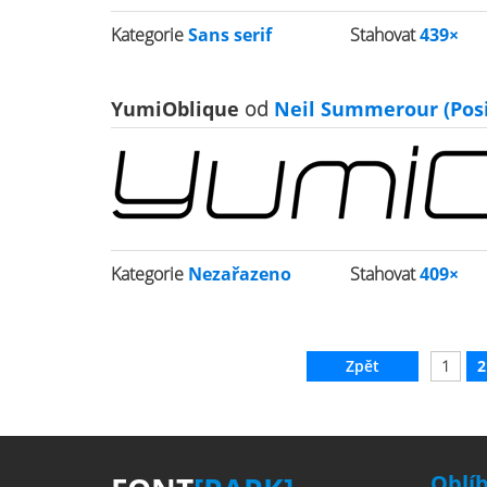
Kategorie
Sans serif
Stahovat
439×
YumiOblique
od
Neil Summerour (Posi
Kategorie
Nezařazeno
Stahovat
409×
Zpět
1
2
Oblí