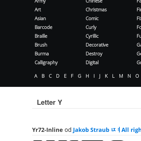
Army
Chinese
Fa
Art
Christmas
Fi
Asian
Comic
F
Barcode
Curly
F
Braille
Cyrillic
Fu
Brush
Decorative
G
Burma
Destroy
G
Calligraphy
Digital
Gr
A
B
C
D
E
F
G
H
I
J
K
L
M
N
O
Letter Y
Yr72-Inline
od
Jakob Straub ﾥￊAll righ