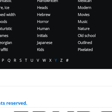
ntastic
Handwritten
Mexican
re, Ice
Heads
Modern
ixed width
Hebrew
Movies
oods
Horror
Music
turistic
Human
Nature
ames
Initials
Old school
eorgian
Japanese
Outlined
affiti
Kids
Pixelated
P
Q
R
S
T
U
V
W
X
Y
Z
#
ts reserved.