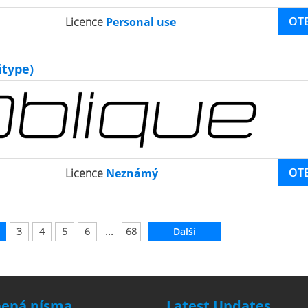
OT
Licence
Personal use
type)
OT
Licence
Neznámý
...
3
4
5
6
68
Další
bená písma
Latest Updates