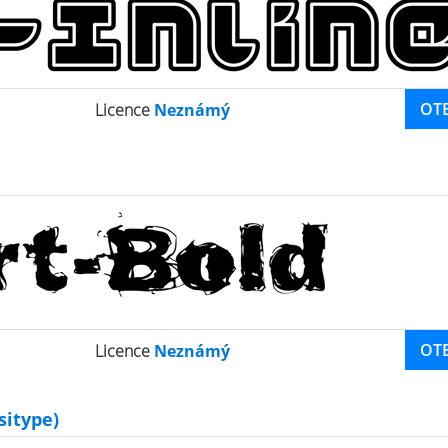
OT
Licence
Neznámý
OT
Licence
Neznámý
itype)