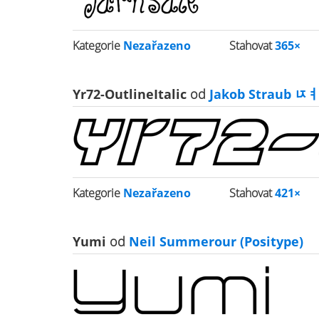
Kategorie
Nezařazeno
Stahovat
365×
Yr72-OutlineItalic
od
Jakob Straub ﾥￊA
Kategorie
Nezařazeno
Stahovat
421×
Yumi
od
Neil Summerour (Positype)