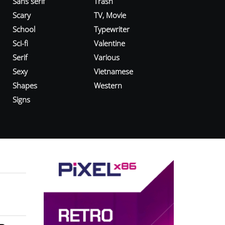
Sans serif
Trash
Scary
TV, Movie
School
Typewriter
Sci-fi
Valentine
Serif
Various
Sexy
Vietnamese
Shapes
Western
Signs