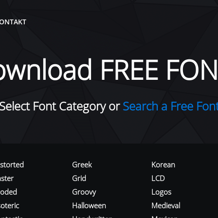
ONTAKT
ownload FREE FON
Select Font Category or
Search a Free Fon
istorted
Greek
Korean
aster
Grid
LCD
roded
Groovy
Logos
oteric
Halloween
Medieval