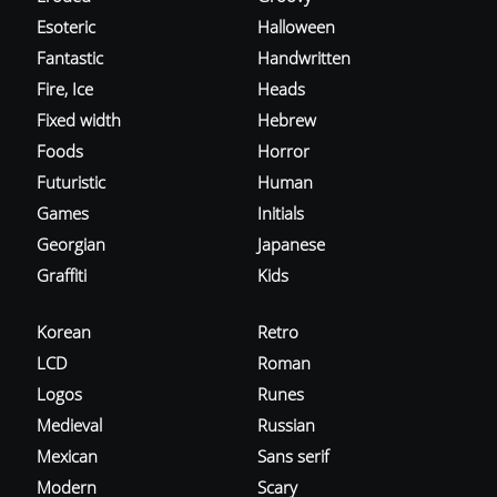
Esoteric
Halloween
Fantastic
Handwritten
Fire, Ice
Heads
Fixed width
Hebrew
Foods
Horror
Futuristic
Human
Games
Initials
Georgian
Japanese
Graffiti
Kids
Korean
Retro
LCD
Roman
Logos
Runes
Medieval
Russian
Mexican
Sans serif
Modern
Scary