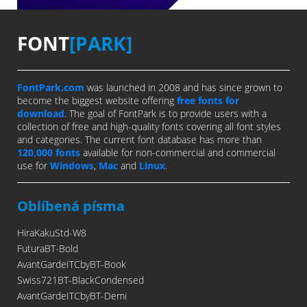
FONT
[PARK]
FontPark.com
was launched in 2008 and has since grown to
become the biggest website offering
free fonts for
download
. The goal of FontPark is to provide users with a
collection of free and high-quality fonts covering all font styles
and categories. The current font database has more than
120,000 fonts
available for non-commercial and commercial
use for
Windows
,
Mac
and
Linux
.
Oblíbená písma
HiraKakuStd-W8
FuturaBT-Bold
AvantGardeITCbyBT-Book
Swiss721BT-BlackCondensed
AvantGardeITCbyBT-Demi