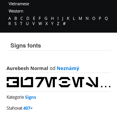
Vietnamese
Western
A
B
C
D
E
F
G
H
I
J
K
L
M
N
O
P
Q
R
S
T
U
V
W
X
Y
Z
#
Signs fonts
Aurebesh Normal
od
Neznámý
Kategorie
Signs
Stahovat
407×