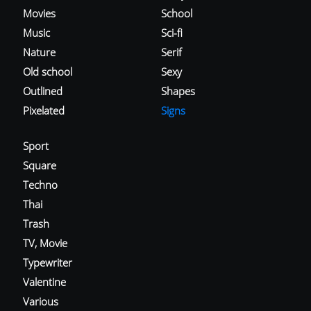
Movies
School
Music
Sci-fi
Nature
Serif
Old school
Sexy
Outlined
Shapes
Pixelated
Signs
Sport
Square
Techno
Thai
Trash
TV, Movie
Typewriter
Valentine
Various