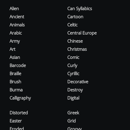
Alien
Can Syllabics
Ancient
Cartoon
Animals
Celtic
Arabic
Central Europe
Army
Chinese
Art
Christmas
Asian
Comic
Barcode
Curly
Braille
Cyrillic
Brush
Decorative
Burma
Destroy
Calligraphy
Digital
Distorted
Greek
Easter
Grid
Eroded
Groovy