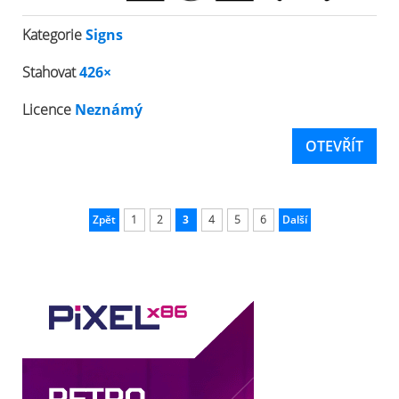
Kategorie
Signs
Stahovat
426×
Licence
Neznámý
OTEVŘÍT
Zpět
1
2
3
4
5
6
Další