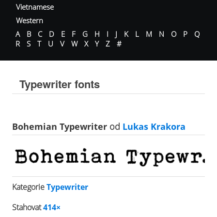
Vietnamese
Western
A
B
C
D
E
F
G
H
I
J
K
L
M
N
O
P
Q
R
S
T
U
V
W
X
Y
Z
#
Typewriter fonts
Bohemian Typewriter
od
Lukas Krakora
Kategorie
Typewriter
Stahovat
414×