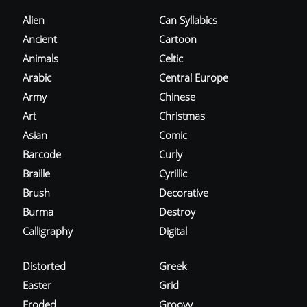
Alien
Can Syllabics
Ancient
Cartoon
Animals
Celtic
Arabic
Central Europe
Army
Chinese
Art
Christmas
Asian
Comic
Barcode
Curly
Braille
Cyrillic
Brush
Decorative
Burma
Destroy
Calligraphy
Digital
Distorted
Greek
Easter
Grid
Eroded
Groovy