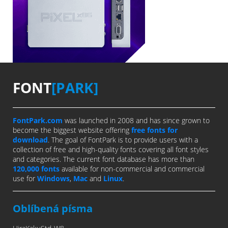
FONT
[PARK]
FontPark.com
was launched in 2008 and has since grown to
become the biggest website offering
free fonts for
download
. The goal of FontPark is to provide users with a
collection of free and high-quality fonts covering all font styles
and categories. The current font database has more than
120,000 fonts
available for non-commercial and commercial
use for
Windows
,
Mac
and
Linux
.
Oblíbená písma