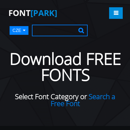
FONT
[PARK]
CZE
Download FREE
FONTS
Select Font Category or
Search a
Free Font