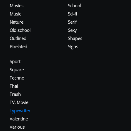
Movies
School
Music
Sci-fi
Nature
Serif
Old school
Sexy
Outlined
Shapes
Pixelated
Signs
Sport
Square
Techno
Thai
Trash
TV, Movie
Typewriter
Valentine
Various