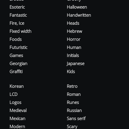
Esoteric
Halloween
Fantastic
Handwritten
Fire, Ice
Heads
Fixed width
Hebrew
Foods
Horror
Futuristic
Human
Games
Initials
Georgian
Japanese
Graffiti
Kids
Korean
Retro
LCD
Roman
Logos
Runes
Medieval
Russian
Mexican
Sans serif
Modern
Scary