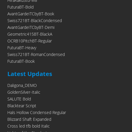
HiraKakuStd-W8
FuturaBT-Bold
AvantGardeITCbyBT-Book
Swiss721BT-BlackCondensed
AvantGardeITCbyBT-Demi
Geometric415BT-BlackA
OCRB10PitchBT-Regular
FuturaBT-Heavy
Swiss721BT-RomanCondensed
FuturaBT-Book
Latest Updates
Daligona_DEMO
GoldenSilver-Italic
SALUTE Bold
Blacktear Script
Hals Hollow Condensed Regular
Blizzard Shaft Expanded
Cross led tfb bold Italic