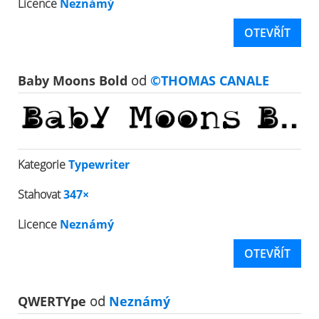
Licence
Neznámý
OTEVŘÍT
Baby Moons Bold
od
©THOMAS CANALE
Kategorie
Typewriter
Stahovat
347×
Licence
Neznámý
OTEVŘÍT
QWERTYpe
od
Neznámý