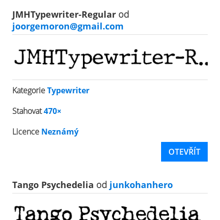
JMHTypewriter-Regular
od
joorgemoron@gmail.com
Kategorie
Typewriter
Stahovat
470×
Licence
Neznámý
OTEVŘÍT
Tango Psychedelia
od
junkohanhero