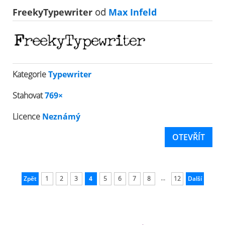
FreekyTypewriter
od
Max Infeld
Kategorie
Typewriter
Stahovat
769×
Licence
Neznámý
OTEVŘÍT
...
Zpět
1
2
3
4
5
6
7
8
12
Další